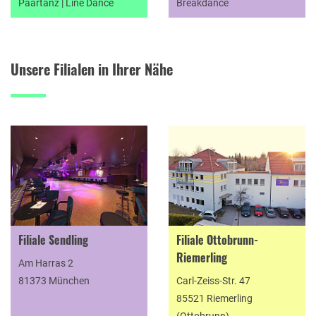
Paartanz | Line Dance
Breakdance
Unsere Filialen in Ihrer Nähe
Filiale Sendling
Filiale Ottobrunn-
Riemerling
Am Harras 2
81373 München
Carl-Zeiss-Str. 47
85521 Riemerling
(Ottobrunn)