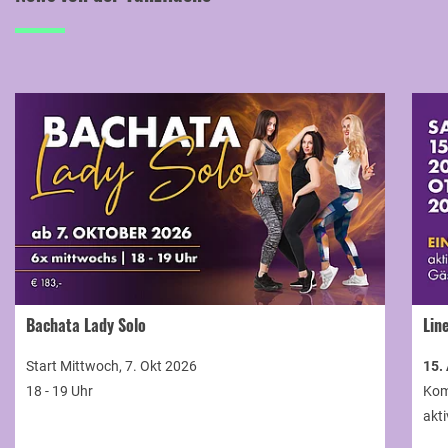
Bachata Lady Solo
Lin
Start Mittwoch, 7. Okt 2026
15.
18 - 19 Uhr
Kom
akti