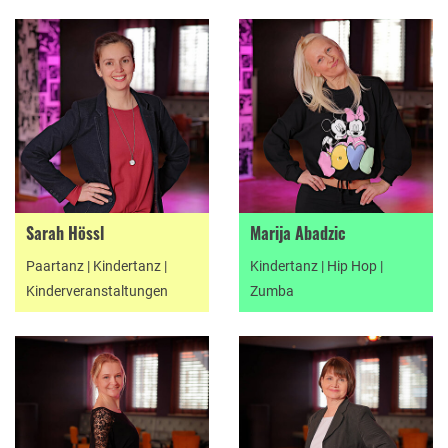
Sarah Hössl
Marija Abadzic
Paartanz | Kindertanz |
Kindertanz | Hip Hop |
Kinderveranstaltungen
Zumba