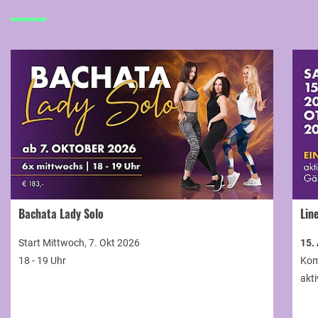
Bachata Lady Solo
Lin
Start Mittwoch, 7. Okt 2026
15.
18 - 19 Uhr
Kom
akti