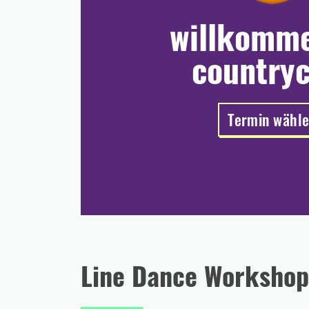
willkomm
countryc
Termin wähl
Line Dance Workshop