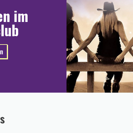
en im
lub
en
s