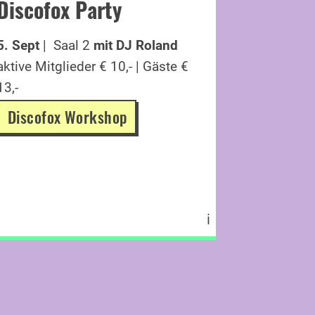
Line 
Discofox Party
Komm al
5. Sept
| Saal 2
mit DJ Roland
aktive Mi
aktive Mitglieder € 10,- | Gäste €
13,-
13,-
Line 
Discofox Workshop
ℹ