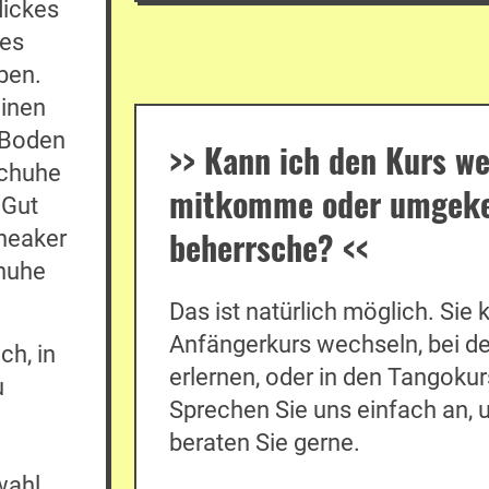
dickes
tes
ben.
einen
m Boden
>>
Kann ich den Kurs we
Schuhe
mitkomme oder umgekeh
 Gut
beherrsche?
<<
Sneaker
huhe
Das ist natürlich möglich. Si
Anfängerkurs wechseln, bei de
ch, in
erlernen, oder in den Tangokur
u
Sprechen Sie uns einfach an, 
beraten Sie gerne.
wahl