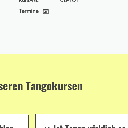
Kurs-Nr.
OB-TC4
Termine
nseren Tangokursen