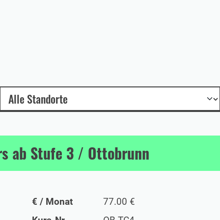
s ab Stufe 3 / Ottobrunn
€ / Monat
77.00 €