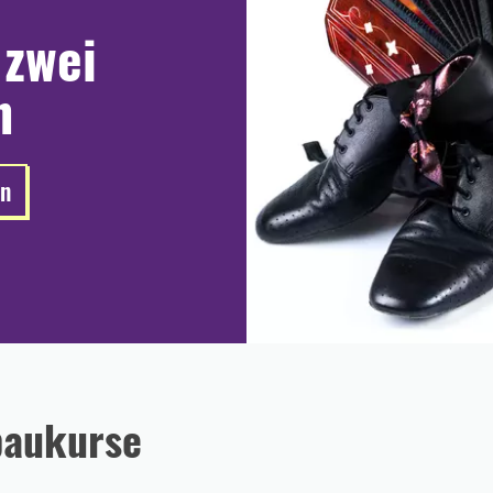
 zwei
n
en
baukurse