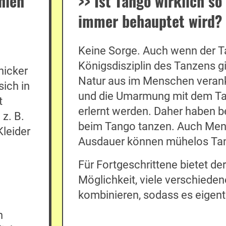
hlen
>>
Ist Tango wirklich so
immer behauptet wird?
Keine Sorge. Auch wenn der T
Königsdisziplin des Tanzens g
hicker
Natur aus im Menschen veran
sich in
und die Umarmung mit dem Tan
t
erlernt werden. Daher haben be
z. B.
beim Tango tanzen. Auch Mens
leider
Ausdauer können mühelos Tan
Für Fortgeschrittene bietet d
Möglichkeit, viele verschiede
kombinieren, sodass es eigentl
h