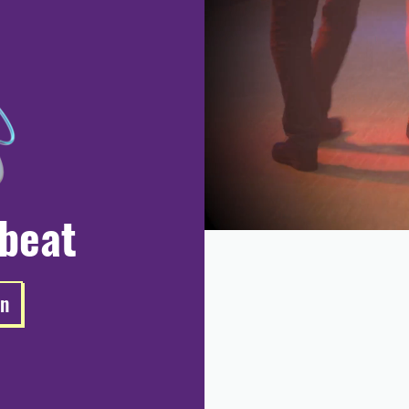
 beat
en