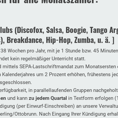
lubs (Discofox, Salsa, Boogie, Tango Ar
s), Breakdance, Hip-Hop, Zumba, u. ä.
]
 38 Wochen pro Jahr, mit je 1 Stunde bzw. 45 Minuten 
ndet kein regelmäßiger Unterricht statt.
d mittels SEPA-Lastschriftmandat zum Monatsersten 
n Kalenderjahres um 2 Prozent erhöhen, frühestens j
usgeschlossen.
rfügbarkeit, in parallellaufenden Gruppen nachgehol
hen
und kann
zu jedem Quartal
in Textform erfolgen (1
ündigung (per Einwurf-Einschreiben) an unsere Verwalt
erling/Ottobrunn. Nach Eingang Ihrer Kündigung erhal