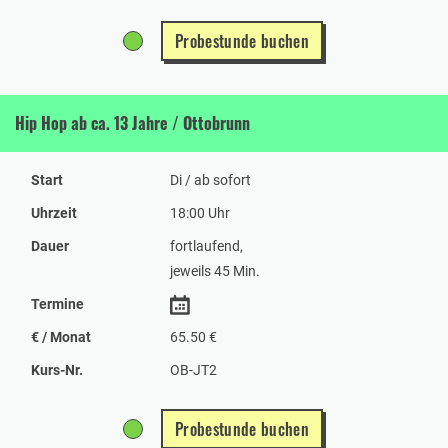
Probestunde buchen
Hip Hop ab ca. 13 Jahre / Ottobrunn
Start
Di / ab sofort
Uhrzeit
18:00 Uhr
Dauer
fortlaufend,
jeweils 45 Min.
Termine
€ / Monat
65.50 €
Kurs-Nr.
OB-JT2
Probestunde buchen