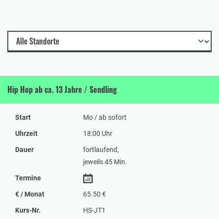
Hip Hop ab ca. 13 Jahre / Sendling
Start
Mo / ab sofort
Uhrzeit
18:00 Uhr
Dauer
fortlaufend,
jeweils 45 Min.
Termine
€ / Monat
65.50 €
Kurs-Nr.
HS-JT1