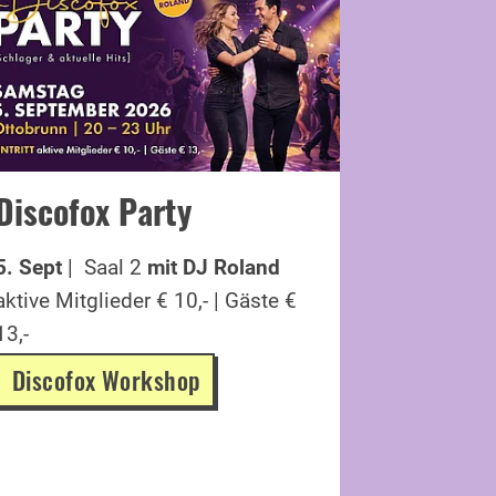
Line 
Discofox Party
Komm al
5. Sept
| Saal 2
mit DJ Roland
aktive Mi
aktive Mitglieder € 10,- | Gäste €
13,-
13,-
Line 
Discofox Workshop