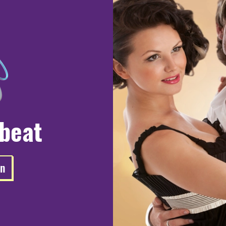
 beat
en