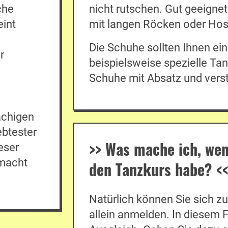
che
nicht rutschen. Gut geeigne
eint
mit langen Röcken oder Hos
Die Schuhe sollten Ihnen ein
r
beispielsweise spezielle Ta
Schuhe mit Absatz und verst
achigen
ebtester
>>
Was mache ich, wen
eser
 macht
den Tanzkurs habe?
<
Natürlich können Sie sich 
allein anmelden. In diesem 