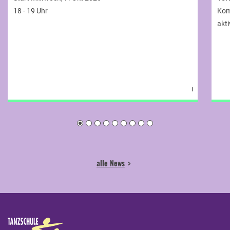
18 - 19 Uhr
Kom
akti
ℹ
alle News